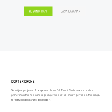
HUBUNGI KAMI
JASA LAYANAN
DOKTER DRONE
Solusi jasa penjualan & penyewaan drone DJI Resmi. Serta jasa pilot untuk
pemetaan udara dan inspeksi paling efisien untuk industri pertanian, tambang &
forestry dengan garansi dan support.