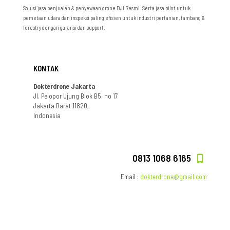
Solusi jasa penjualan & penyewaan drone DJI Resmi. Serta jasa pilot untuk
pemetaan udara dan inspeksi paling efisien untuk industri pertanian, tambang &
forestry dengan garansi dan support.
KONTAK
Dokterdrone Jakarta
Jl. Pelopor Ujung Blok B5. no 17
Jakarta Barat 11820,
Indonesia
0813 1068 6165
Email :
dokterdrone@gmail.com