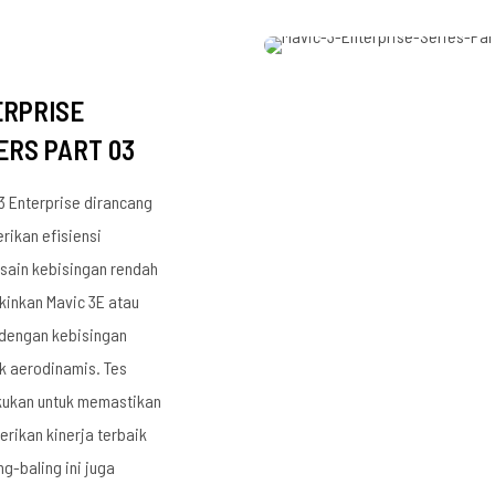
ERPRISE
ERS PART 03
 3 Enterprise dirancang
ikan efisiensi
ain kebisingan rendah
inkan Mavic 3E atau
 dengan kebisingan
k aerodinamis. Tes
kukan untuk memastikan
erikan kinerja terbaik
ng-baling ini juga