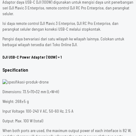
Adaptor daya USB-C DJI (100W) digunakan untuk mengisi daya unit penerbangan
seri DJI Mavic 3 Enterprise, remote control DJI RC Pro Enterprise, dan perangkat
seluler.
Isi daya remote control DJI Mavic 3 Enterprise, DJI RC Pro Enterprise, dan
perangkat seluler dengan koneksi USB-C melalui stopkontak.
Pengisi daya bervariasi dari satu wilayah ke wilayah lainnya. Colokan untuk
berbagai wilayah tersedia dari Toko Online DJI.
DJI USB-C Power Adapter (100W) × 1
Specification
Dimensions: 73.5×70×32 mm (L×W×H)
Weight: 268±5 g
Input Voltage: 100-240 V AC, 50-60 Hz, 2.5 A
Output: Max. 100 W (total)
When both ports are used, the maximum output power of each interface is 82 W,