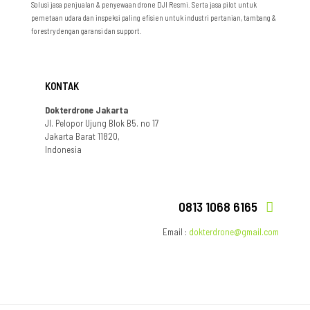
Solusi jasa penjualan & penyewaan drone DJI Resmi. Serta jasa pilot untuk
pemetaan udara dan inspeksi paling efisien untuk industri pertanian, tambang &
forestry dengan garansi dan support.
KONTAK
Dokterdrone Jakarta
Jl. Pelopor Ujung Blok B5. no 17
Jakarta Barat 11820,
Indonesia
0813 1068 6165
Email :
dokterdrone@gmail.com